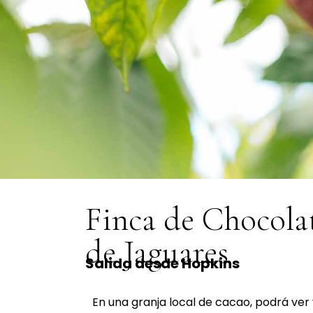
Finca de Chocolat
de Jaguares
Salida desde Hopkins
En una granja local de cacao, podrá ver