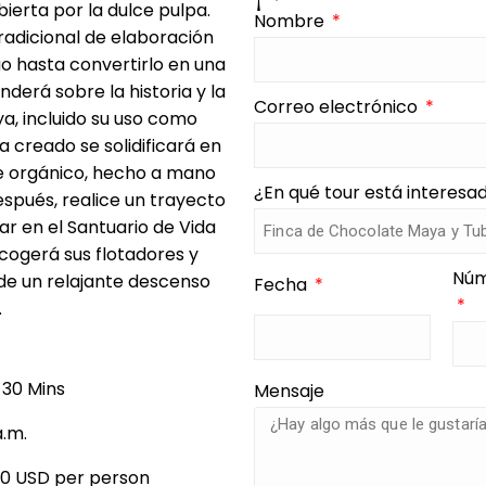
bierta por la dulce pulpa.
Nombre
radicional de elaboración
ao hasta convertirlo en una
erá sobre la historia y la
Correo electrónico
a, incluido su uso como
 creado se solidificará en
te orgánico, hecho a mano
¿En qué tour está interes
espués, realice un trayecto
ar en el Santuario de Vida
cogerá sus flotadores y
Núm
e de un relajante descenso
Fecha
.
 30 Mins
Mensaje
a.m.
00 USD per person