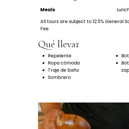
Meals
Lunch
All tours are subject to 12.5% General 
Fee
Qué llevar
Repelente
Bot
Ropa cómoda
Bot
Traje de baño
zap
Sombrero