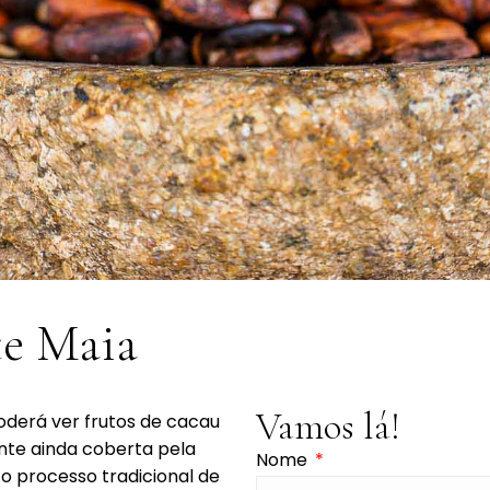
te Maia
Vamos lá!
oderá ver frutos de cacau
te ainda coberta pela
Nome
o processo tradicional de