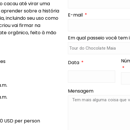
 o cacau até virar uma
 aprender sobre a história
E-mail
a, incluindo seu uso como
riou vai firmar na
te orgânico, feito à mão
Em qual passeio você tem 
Núm
ges
Data
a.m.
Mensagem
a.m.
00 USD per person