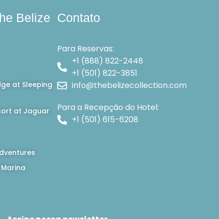
he Belize
Contato
Para Reservas:
+1 (888) 822-2448
+1 (501) 822-3851
dge at Sleeping
info@thebelizecollection.com
Para a Recepção do Hotel:
ort at Jaguar
+1 (501) 615-6208
dventures
 Marina