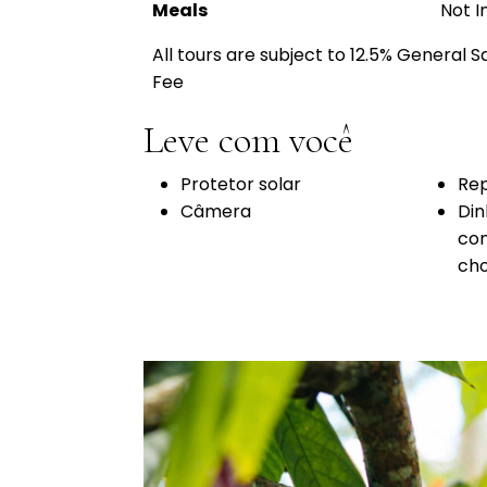
Meals
Not I
All tours are subject to 12.5% General 
Fee
Leve com você
Protetor solar
Re
Câmera
Din
com
cho