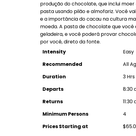
produção do chocolate, que inclui moer
pasta usando pilão e almofariz. Você vai
e a importância do cacau na cultura mai
moeda. A pasta de chocolate que você c
geladeira, e você poderá provar chocola
por você, direto da fonte.
Intensity
Easy
Recommended
All A
Duration
3 Hrs
Departs
8:30 
Returns
11:30 
Minimum Persons
4
Prices Starting at
$65.