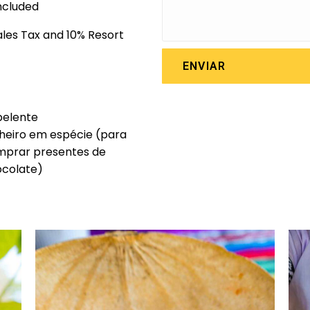
ncluded
Sales Tax and 10% Resort
ENVIAR
pelente
heiro em espécie (para
prar presentes de
colate)