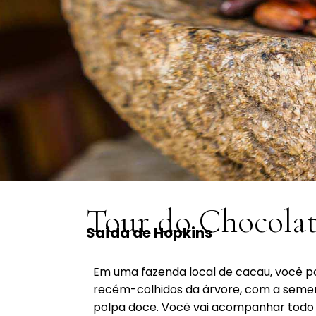
Tour do Chocola
Saída de Hopkins
Em uma fazenda local de cacau, você p
recém-colhidos da árvore, com a semen
polpa doce. Você vai acompanhar todo 