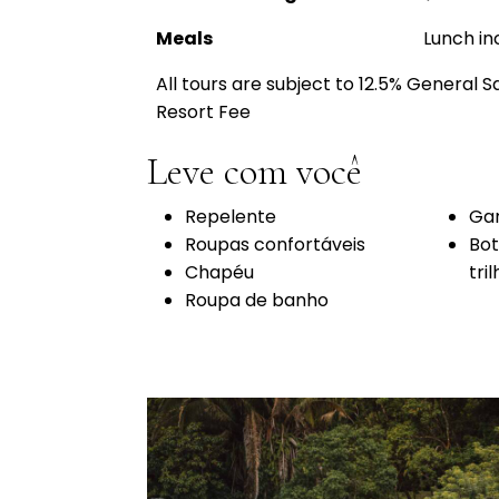
Meals
Lunch in
All tours are subject to 12.5% General S
Resort Fee
Leve com você
Repelente
Gar
Roupas confortáveis
Bot
Chapéu
tri
Roupa de banho