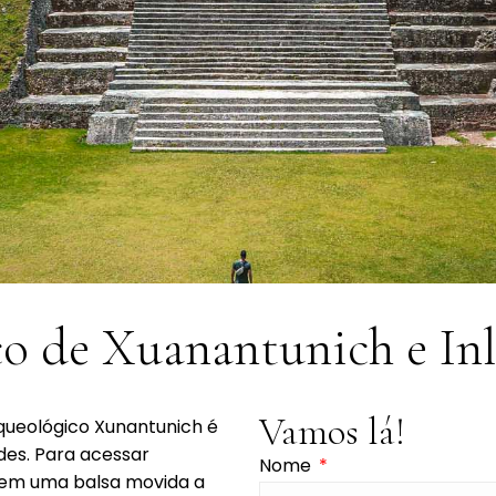
co de Xuanantunich e In
Vamos lá!
arqueológico Xunantunich é
des. Para acessar
Nome
 em uma balsa movida a