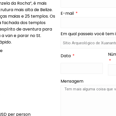
nzela da Rocha”, é mais
rutura mais alta de Belize.
E-mail
raças maias e 25 templos. Os
na fachada dos templos
 espírito de aventura para
Em qual passeio você tem 
a a van e parar no St.
ápido.
te
Núm
Data
Mensagem
.
USD per person