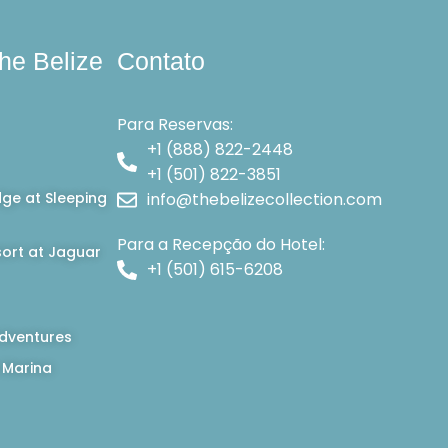
he Belize
Contato
Para Reservas:
+1 (888) 822-2448
+1 (501) 822-3851
dge at Sleeping
info@thebelizecollection.com
Para a Recepção do Hotel:
ort at Jaguar
+1 (501) 615-6208
dventures
 Marina