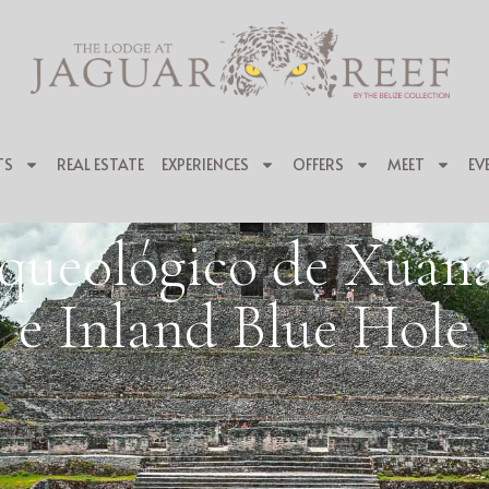
TS
REAL ESTATE
EXPERIENCES
OFFERS
MEET
EV
rqueológico de Xuan
e Inland Blue Hole