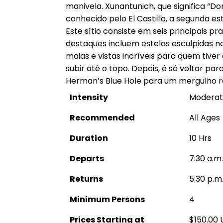
manivela. Xunantunich, que significa “Do
conhecido pelo El Castillo, a segunda est
Este sítio consiste em seis principais p
destaques incluem estelas esculpidas 
maias e vistas incríveis para quem tiver
subir até o topo. Depois, é só voltar par
Herman’s Blue Hole para um mergulho r
Intensity
Modera
Recommended
All Ages
Duration
10 Hrs
Departs
7:30 a.m.
Returns
5:30 p.m
Minimum Persons
4
Prices Starting at
$150.00 