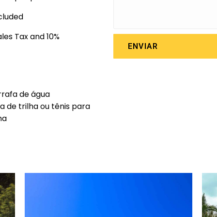
cluded
ales Tax and 10%
ENVIAR
rafa de água
a de trilha ou tênis para
lha