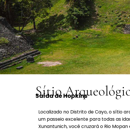
Sítio Arqueológi
Saída de Hopkins
Localizado no Distrito de Cayo, o sítio 
um passeio excelente para todas as ida
Xunantunich, você cruzará o Rio Mopan