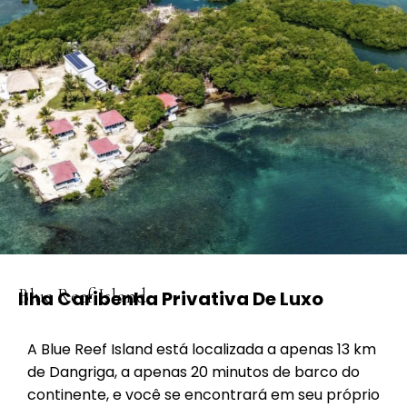
Blue Reef Island
Ilha Caribenha Privativa De Luxo
A Blue Reef Island está localizada a apenas 13 km
de Dangriga, a apenas 20 minutos de barco do
continente, e você se encontrará em seu próprio