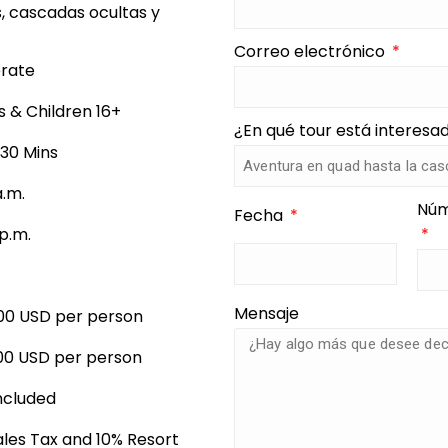
 cascadas ocultas y
Correo electrónico
rate
s & Children 16+
¿En qué tour está interes
 30 Mins
a.m.
Núm
Fecha
 p.m.
Mensaje
00 USD per person
00 USD per person
ncluded
Sales Tax and 10% Resort