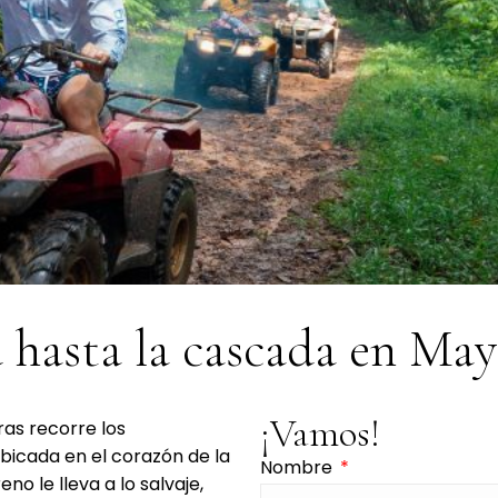
 hasta la cascada en Ma
¡Vamos!
ras recorre los
Ubicada en el corazón de la
Nombre
no le lleva a lo salvaje,