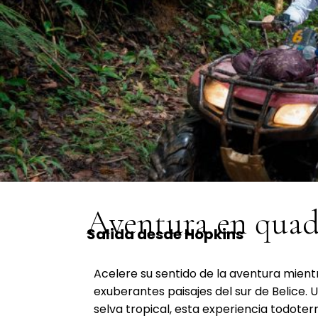
Aventura en quad
Salida desde Hopkins
Acelere su sentido de la aventura mient
exuberantes paisajes del sur de Belice. 
selva tropical, esta experiencia todoterre