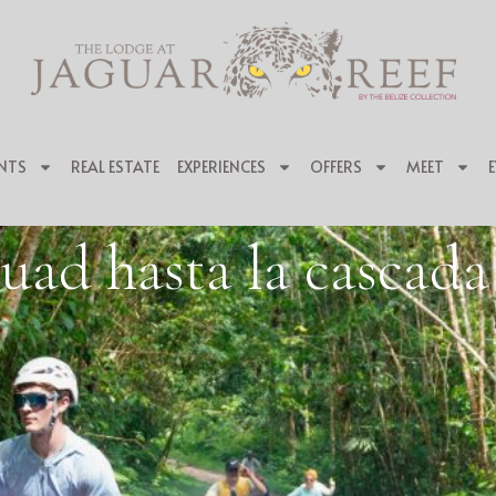
NTS
REAL ESTATE
EXPERIENCES
OFFERS
MEET
uad hasta la cascad